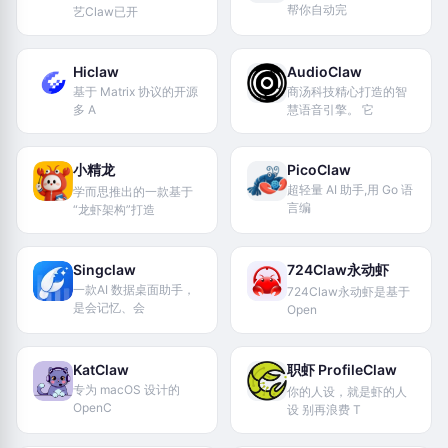
帮你自动完
艺Claw已开
Hiclaw
AudioClaw
基于 Matrix 协议的开源
商汤科技精心打造的智
多 A
慧语音引擎。 它
小精龙
PicoClaw
超轻量 AI 助手,用 Go 语
学而思推出的一款基于
言编
“龙虾架构”打造
Singclaw
724Claw永动虾
一款AI 数据桌面助手，
724Claw永动虾是基于
是会记忆、会
Open
KatClaw
职虾 ProfileClaw
专为 macOS 设计的
你的人设，就是虾的人
OpenC
设 别再浪费 T