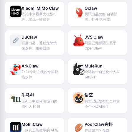
Xiaomi MiMo Claw
Qclaw
依托小米最新大模型打
腾讯出品龙虾 自动部
造，实现一键部署
署，打开即用 支
DuClaw
JVS Claw
百度出品，通过免除镜
阿里云无影团队基于
像选择、服务器部
OpenClaw
ArkClaw
MuleRun
7*24小时在线的专属智
全球首个自进化个人AI
能伙伴
&#8211
牛马AI
悟空
让AI当牛做马,而我们终
阿里巴巴发布的全球首
成牛人 回归
个企业级AI原生
MoliliClaw
PoorClaw穷虾
一款真正能做事的 AI 智
开箱即用的免费