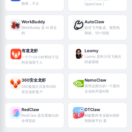
能体，不止
OpenClaw |
WorkBuddy
AutoClaw
WorkBuddy 是 AI 原生
提供飞书集成、模型热
的
插拔、50+技能
有道龙虾
Loomy
Loomy 是科大讯飞推出
一个7×24小时帮你干活
的桌面级
的全场景个人
360安全龙虾
NemoClaw
英伟达推出的一个面向
360集团正式发布360
企业的开源AI智
安全龙虾客户
RedClaw
DTClaw
RedClaw 是百度推出的
蚂蚁数科专业级AI龙虾
全球首款
智能体平台 基