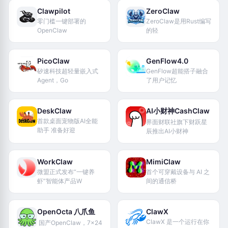
Clawpilot
ZeroClaw
零门槛一键部署的
ZeroClaw是用Rust编写
OpenClaw
的轻
PicoClaw
GenFlow4.0
矽速科技超轻量嵌入式
GenFlow超能搭子融合
Agent，Go
了用户记忆
DeskClaw
AI小财神CashClaw
首款桌面宠物版AI全能
界面财联社旗下财跃星
助手 准备好迎
辰推出AI小财神
WorkClaw
MimiClaw
微盟正式发布“一键养
首个可穿戴设备与 AI 之
虾”智能体产品W
间的通信桥
OpenOcta 八爪鱼
ClawX
ClawX 是一个运行在你
国产OpenClaw，7×24