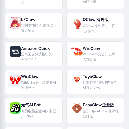
自己电脑上
小
LFClaw
QClaw 海外版
您的本地化 AI 数字员工
QClaw 海外版，主打
鲁大师出
“少操作、
Amazon Quick
WinClaw
亚马逊云科技推出的
WinClaw 具备知识库、
Agentic A
浏览器使
WinClaw
TuyaClaw
WinClaw是一款桌面AI
打通数字与物理世界的
智能体平
AI 生活办公
元气AI Bot
EasyClaw企业版
你的电脑全能AI伙伴 国
基于 OpenClaw 开源框
产 Claw
架打造