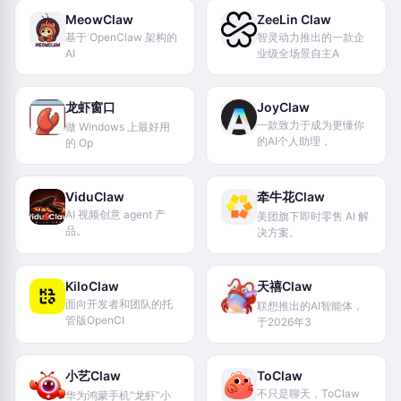
MeowClaw
ZeeLin Claw
基于 OpenClaw 架构的
智灵动力推出的一款企
AI
业级全场景自主A
龙虾窗口
JoyClaw
一款致力于成为更懂你
做 Windows 上最好用
的AI个人助理，
的 Op
ViduClaw
牵牛花Claw
AI 视频创意 agent 产
美团旗下即时零售 AI 解
品。
决方案。
KiloClaw
天禧Claw
面向开发者和团队的托
联想推出的AI智能体，
管版OpenCl
于2026年3
小艺Claw
ToClaw
不只是聊天，ToClaw
华为鸿蒙手机“龙虾”小