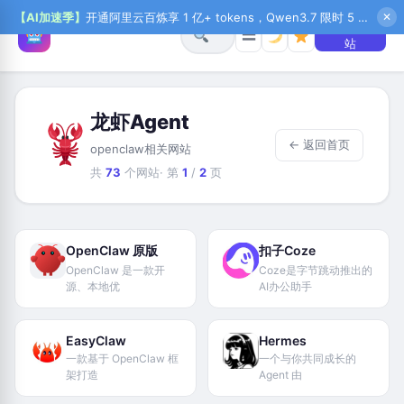
【AI加速季】
开通阿里云百炼享 1 亿+ tokens，Qwen3.7 限时 5 折起，秒悟新注送 1 万积分，加入 OPC 赢百万助力金，QoderWork CN 首月 0 元
✕
+ 提交网
☰
站
龙虾Agent
← 返回首页
openclaw相关网站
共
73
个网站
· 第
1
/
2
页
OpenClaw 原版
扣子Coze
OpenClaw 是一款开
Coze是字节跳动推出的
源、本地优
AI办公助手
EasyClaw
Hermes
一款基于 OpenClaw 框
一个与你共同成长的
架打造
Agent 由