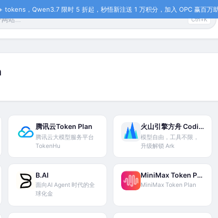
tokens，Qwen3.7 限时 5 折起，秒悟新注送 1 万积分，加入 OPC 赢百万助力
Ctrl+K
n
腾讯云Token Plan
火山引擎方舟 Coding Plan
腾讯云大模型服务平台
模型自由，工具不限，
TokenHu
升级解锁 Ark
B.AI
MiniMax Token Plan
面向AI Agent 时代的全
MiniMax Token Plan
球化金