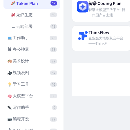
Token Plan
智谱 Coding Plan
17
智谱大模型开放平台-新
龙虾生态
29
一代国产自主通
云端部署
☁
18
ThinkFlow
工作助手
25
企业级大模型聚合平台
——ThinkF
🖥
办公神器
25
美术设计
32
视频漫剧
57
学习工具
16
大模型平台
30
写作助手
9
编程开发
39