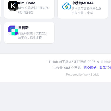
Kimi Code
中移动MOMA
Kimi 会员计划中面向代
多模型与智能体聚合及
码开发的权
服务引擎 ，中移
日日新
商汤科技旗下大模型开
放平台，原生多模
111Hub Ai工具箱&龙虾导航 2026 © 111Hub
共收录
462
个网站 ·
提交网站
·
联系我
Powered by WorkBuddy