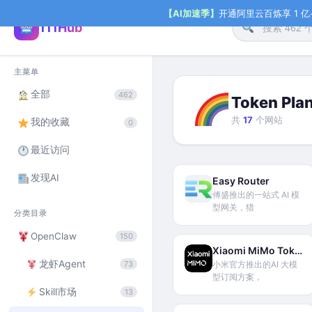
【AI加速季】
开通阿里云百炼享 1 亿+ 
111Hub
主菜单
全部
462
Token Pla
共
17
个网站
我的收藏
0
最近访问
发现AI
Easy Router
傅盛推出的一站式 AI 模
型网关，猎
分类目录
OpenClaw
150
Xiaomi MiMo Token Plan
龙虾Agent
73
小米官方推出的AI 大模
型订阅方案，
Skill市场
13