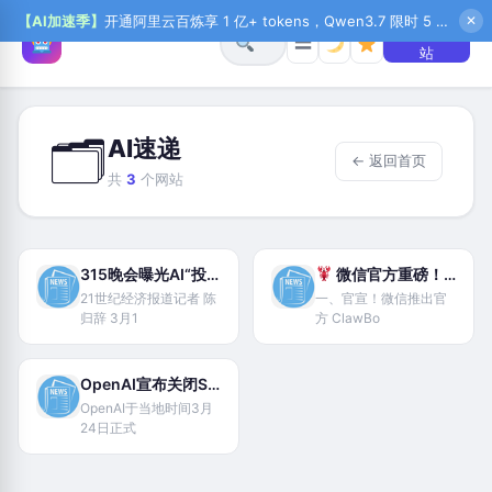
【AI加速季】
开通阿里云百炼享 1 亿+ tokens，Qwen3.7 限时 5 折起，秒悟新注送 1 万积分，加入 OPC 赢百万助力金，QoderWork CN 首月 0 元
✕
+ 提交网
☰
站
🗂
AI速递
← 返回首页
共
3
个网站
315晚会曝光AI“投毒”灰产链，暴露大模型背后算法高危漏洞
微信官方重磅！ClawBot 插件上线，OpenClaw 直连微信，聊天即操控 AI 助手
21世纪经济报道记者 陈
一、官宣！微信推出官
归辞 3月1
方 ClawBo
OpenAI宣布关闭Sora
OpenAI于当地时间3月
24日正式