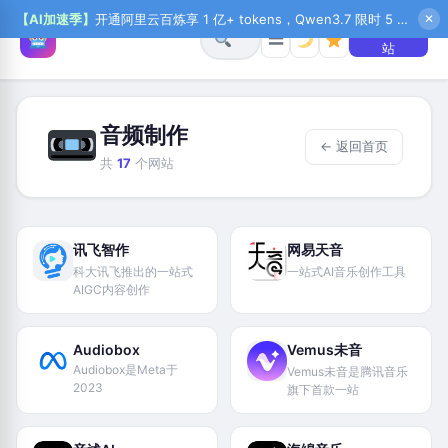
【AI加速季】
开通阿里云百炼享 1 亿+ tokens，Qwen3.7 限时 5 折起，秒悟新注送 1 万积分，加入 OPC 赢百万助力金，QoderWork CN 首月 0 元
✕
+ 提交网
☰
站
音频制作
← 返回首页
共
17
个网站
讯飞智作
网易天音
科大讯飞推出的一站式
一站式AI音乐创作工具
AIGC内容创作
Audiobox
Vemus未音
Audiobox是Meta于
Vemus未音是腾讯音乐
2023
旗下首款一站