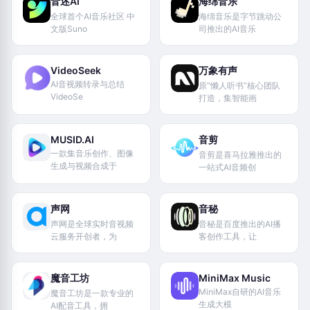
音述AI
海绵音乐
全球首个AI音乐社区 中
海绵音乐是字节跳动公
文版Suno
司推出的AI音乐
VideoSeek
万象有声
AI音视频转录与总结
原“懒人听书”核心团队
VideoSe
打造，集智能画
MUSID.AI
音剪
一款集音乐创作、图像
音剪是喜马拉雅推出的
生成与视频合成于
一站式AI音频创
声网
音秘
声网是全球实时音视频
音秘是百度推出的AI播
云服务开创者，为
客创作工具，让
魔音工坊
MiniMax Music
MiniMax自研的AI音乐
魔音工坊是一款专业的
生成大模
AI配音工具，拥