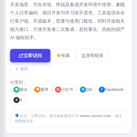
开发场景，可在本地、终端及集成开发环境中使用，兼顾
个人日常编码、项目开发与学习练手需求。工具提供命令
行客户端、开源版本，部署与使用门槛低，同时开放相关
能力接口，方便开发者二次集成，是轻量化、高效的国产
AI 编程助手。
立即访问
收藏
复制链接
← 返回
分享到：
微信
微博
小红书
QQ
Facebook
微
博
红
Q
f
X
X
点击「立即访问」将在新标签页打开
mimo.xiaomi.com
，请注
意网络安全