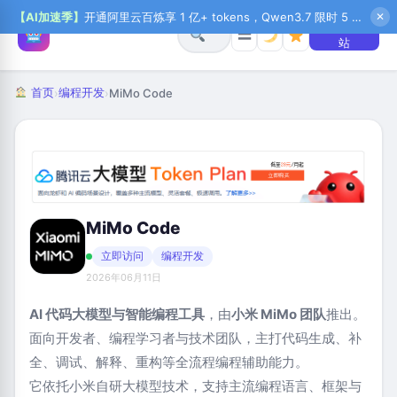
【AI加速季】
开通阿里云百炼享 1 亿+ tokens，Qwen3.7 限时 5 折起，秒悟新注送 1 万积分，加入 OPC 赢百万助力金，QoderWork CN 首月 0 元
✕
+ 提交网
☰
站
首页
编程开发
›
›
MiMo Code
MiMo Code
立即访问
编程开发
2026年06月11日
AI 代码大模型与智能编程工具
，由
小米 MiMo 团队
推出。
面向开发者、编程学习者与技术团队，主打代码生成、补
全、调试、解释、重构等全流程编程辅助能力。
它依托小米自研大模型技术，支持主流编程语言、框架与