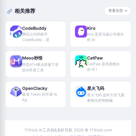
相关推荐
查看全部 →
CodeBuddy
Kiro
腾讯云代码助手
Kiro 是亚马逊公司推出
CodeBuddy，是
的 AI
Meoo秒悟
CatPaw
CatPaw 是美团推出
阿里ATH事业群旗下首
的 AI I
款AI开发工具
OpenClacky
星火飞码
最省 Token 的开源 AI
星火飞码 是科大讯飞最
Ag
新推出的智能编
111Hub Ai工具箱&龙虾导航 2026 © 111Hub.com