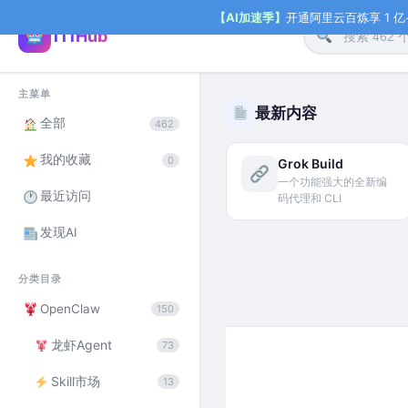
【AI加速季】
开通阿里云百炼享 1 亿+ 
111Hub
主菜单
最新内容
全部
462
我的收藏
0
Grok Build
一个功能强大的全新编
最近访问
码代理和 CLI
发现AI
分类目录
OpenClaw
150
龙虾Agent
73
Skill市场
13