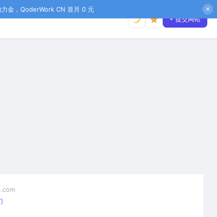
金，QoderWork CN 首月 0 元
✕
+ 提交网站
.com
们