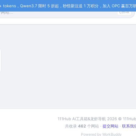
tokens，Qwen3.7 限时 5 折起，秒悟新注送 1 万积分，加入 OPC 赢百万助力
Ctrl+K
111Hub Ai工具箱&龙虾导航 2026 © 111Hub
共收录
462
个网站 ·
提交网站
·
联系我
Powered by WorkBuddy