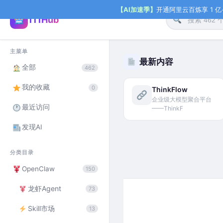
【AI加速季】
开通阿里云百炼享 1 亿+ 
111Hub
主菜单
最新内容
全部
462
我的收藏
0
ThinkFlow
企业级大模型聚合平台
最近访问
——ThinkF
发现AI
分类目录
OpenClaw
150
龙虾Agent
73
Skill市场
13