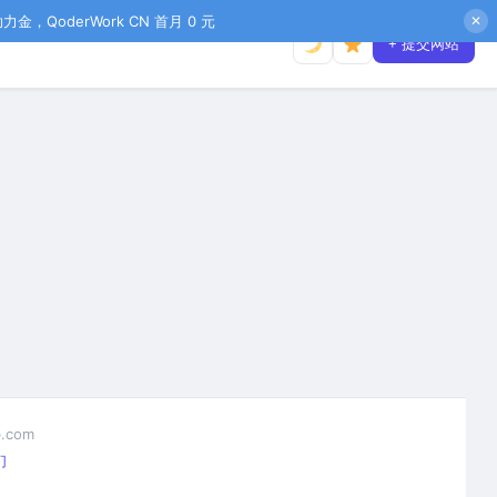
金，QoderWork CN 首月 0 元
✕
+ 提交网站
.com
们