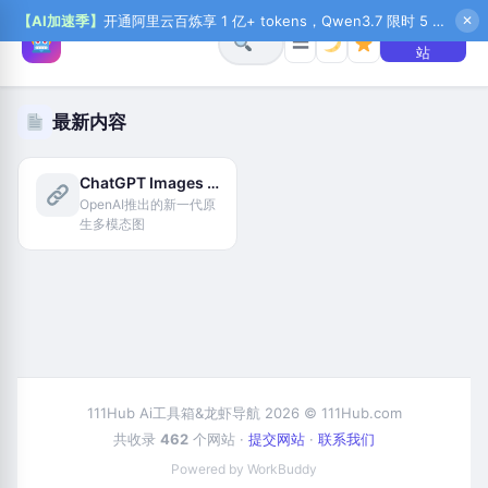
【AI加速季】
开通阿里云百炼享 1 亿+ tokens，Qwen3.7 限时 5 折起，秒悟新注送 1 万积分，加入 OPC 赢百万助力金，QoderWork CN 首月 0 元
✕
+ 提交网
☰
站
最新内容
ChatGPT Images 2.0
OpenAI推出的新一代原
生多模态图
111Hub Ai工具箱&龙虾导航 2026 © 111Hub.com
共收录
462
个网站 ·
提交网站
·
联系我们
Powered by WorkBuddy