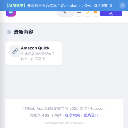
【AI加速季】
开通阿里云百炼享 1 亿+ tokens，Qwen3.7 限时 5 折起，秒悟新注送 1 万积分，加入 OPC 赢百万助力金，QoderWork CN 首月 0 元
✕
+ 提交网
☰
站
最新内容
Amazon Quick
生成式桌面AI智能体工
作台，由亚马逊
111Hub Ai工具箱&龙虾导航 2026 © 111Hub.com
共收录
462
个网站 ·
提交网站
·
联系我们
Powered by WorkBuddy