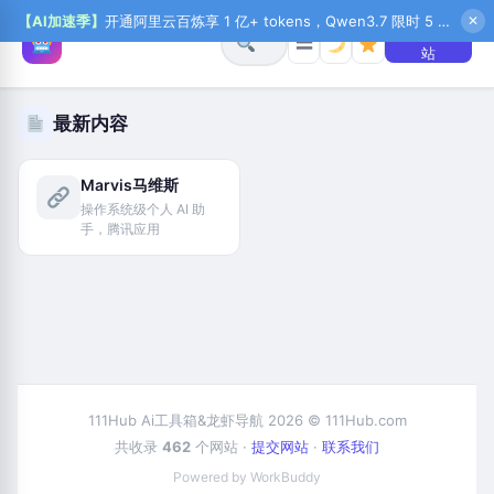
【AI加速季】
开通阿里云百炼享 1 亿+ tokens，Qwen3.7 限时 5 折起，秒悟新注送 1 万积分，加入 OPC 赢百万助力金，QoderWork CN 首月 0 元
✕
+ 提交网
☰
站
最新内容
Marvis马维斯
操作系统级个人 AI 助
手，腾讯应用
111Hub Ai工具箱&龙虾导航 2026 © 111Hub.com
共收录
462
个网站 ·
提交网站
·
联系我们
Powered by WorkBuddy