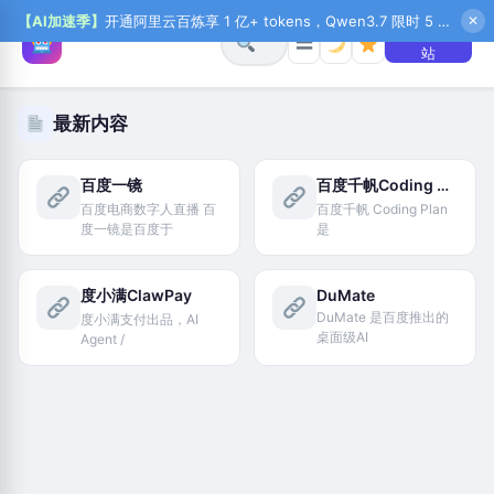
【AI加速季】
开通阿里云百炼享 1 亿+ tokens，Qwen3.7 限时 5 折起，秒悟新注送 1 万积分，加入 OPC 赢百万助力金，QoderWork CN 首月 0 元
✕
+ 提交网
☰
站
最新内容
百度一镜
百度千帆Coding Plan
百度电商数字人直播 百
百度千帆 Coding Plan
度一镜是百度于
是
度小满ClawPay
DuMate
DuMate 是百度推出的
度小满支付出品，AI
桌面级AI
Agent /