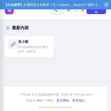
【AI加速季】
开通阿里云百炼享 1 亿+ tokens，Qwen3.7 限时 5 折起，秒悟新注送 1 万积分，加入 OPC 赢百万助力金，QoderWork CN 首月 0 元
✕
+ 提交网
☰
站
最新内容
百小医
百川智能推出的AI 医疗
助手，依托百
111Hub Ai工具箱&龙虾导航 2026 © 111Hub.com
共收录
462
个网站 ·
提交网站
·
联系我们
Powered by WorkBuddy