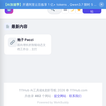
【AI加速季】
开通阿里云百炼享 1 亿+ tokens，Qwen3.7 限时 5 折起，秒悟新注送 1 万积分，加入 OPC 赢百万助力金，QoderWork CN 首月 0 元
✕
+ 提交网
☰
站
最新内容
狍子 Paozi
面向增长的智能动态文
档工作台，主打
111Hub Ai工具箱&龙虾导航 2026 © 111Hub.com
共收录
462
个网站 ·
提交网站
·
联系我们
Powered by WorkBuddy