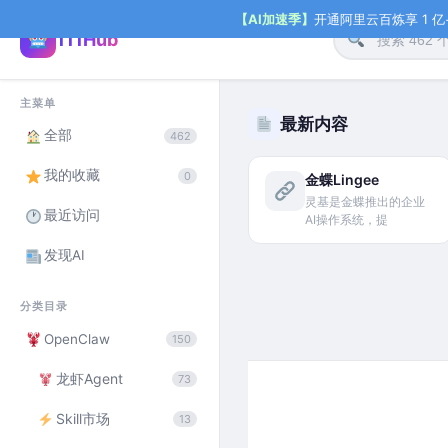
【AI加速季】
开通阿里云百炼享 1 亿+ 
111Hub
主菜单
最新内容
全部
462
我的收藏
0
金蝶Lingee
灵基是金蝶推出的企业
最近访问
AI操作系统，提
发现AI
分类目录
OpenClaw
150
龙虾Agent
73
Skill市场
13