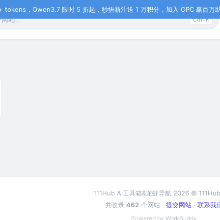
tokens，Qwen3.7 限时 5 折起，秒悟新注送 1 万积分，加入 OPC 赢百万助力
Ctrl+K
111Hub Ai工具箱&龙虾导航 2026 © 111Hub
共收录
462
个网站 ·
提交网站
·
联系我
Powered by WorkBuddy