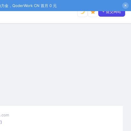
金，QoderWork CN 首月 0 元
✕
+ 提交网站
.com
们