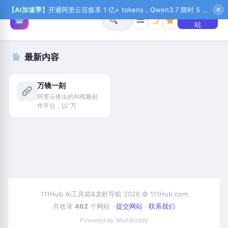
【AI加速季】
开通阿里云百炼享 1 亿+ tokens，Qwen3.7 限时 5 折起，秒悟新注送 1 万积分，加入 OPC 赢百万助力金，QoderWork CN 首月 0 元
✕
+ 提交网
☰
站
最新内容
万镜一刻
阿里云推出的AI视频创
作平台，以”万
111Hub Ai工具箱&龙虾导航 2026 © 111Hub.com
共收录
462
个网站 ·
提交网站
·
联系我们
Powered by WorkBuddy