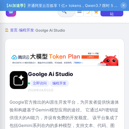
【AI加速季】
开通阿里云百炼享 1 亿+ tokens，Qwen3.7 限时 5 折起，秒悟新注送 1 万积分，加入 OPC 赢百万助力金，QoderWork CN 首月 0 元
✕
+ 提交网
☰
站
首页
编程开发
›
›
Goolge Ai Studio
Goolge Ai Studio
立即访问
编程开发
2026年04月02日
Google官方推出的AI原生开发平台，为开发者提供快速体
验和构建基于Gemini模型应用的途径。
它通过API密钥提
供强大的AI能力，并设有免费的开发额度。
该平台集成了
包括Gemini系列在内的多种模型，支持文本、代码、图