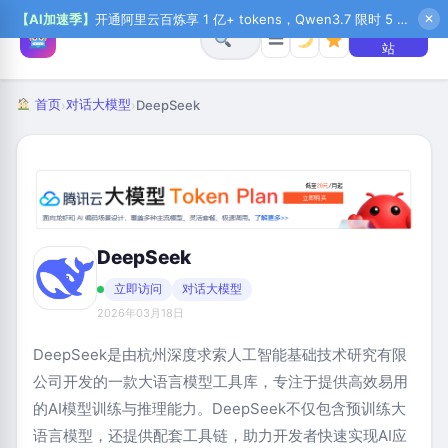
【AI加速季】
开通阿里云百炼享 1 亿+ tokens，Qwen3.7 限时 5 折起，秒悟新注送 1 万积分，加入 OPC 赢百万助力金，QoderWork CN 首月 0 元
✕
+ 提交网
☰
站
首页
对话大模型
›
›
DeepSeek
DeepSeek
立即访问
对话大模型
2026年03月18日
‌DeepSeek‌是由杭州深度求索人工智能基础技术研究有限
公司开发的一款大语言模型工具库，专注于提供高效易用
的AI模型训练与推理能力。DeepSeek不仅包含预训练大
语言模型，还提供配套工具链，助力开发者快速实现AI应