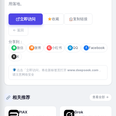
用落地。‌
立即访问
收藏
复制链接
← 返回
分享到：
微信
微博
小红书
QQ
Facebook
微
博
红
Q
f
X
X
点击「立即访问」将在新标签页打开
www.deepseek.com
，
请注意网络安全
相关推荐
查看全部 →
PIAX
Grok