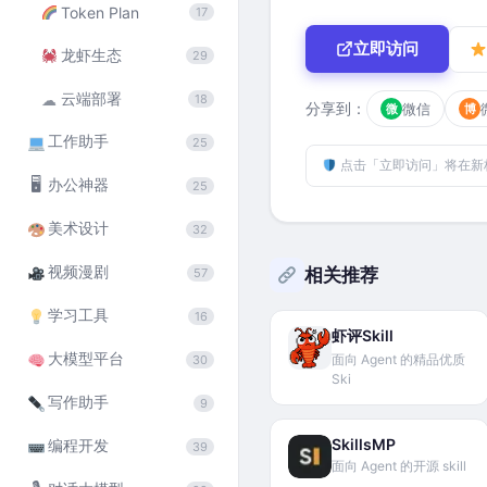
Token Plan
17
立即访问
龙虾生态
29
云端部署
☁
18
分享到：
微信
微
博
工作助手
25
点击「立即访问」将在新
🖥
办公神器
25
美术设计
32
视频漫剧
相关推荐
57
学习工具
16
虾评Skill
大模型平台
面向 Agent 的精品优质
30
Ski
写作助手
9
SkillsMP
编程开发
39
面向 Agent 的开源 skill