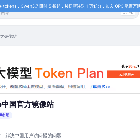
tokens，Qwen3.7 限时 5 折起，秒悟新注送 1 万积分，加入 OPC 赢百万助力
Ctrl+K
官方镜像站
ub中国官方镜像站
ill市场
像站，解决中国用户访问慢的问题