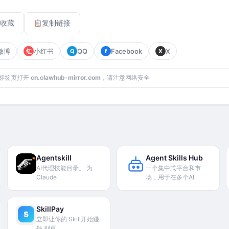
收藏
复制链接
微博
小红书
QQ
Facebook
X
红
Q
f
X
标签页打开
cn.clawhub-mirror.com
，请注意网络安全
Agentskill
Agent Skills Hub
AI代理技能目录。 为
一个集中式平台和市
Claude
场，用于在多个AI
SkillPay
立即让你的 Skill开始赚
钱 别再