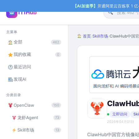
【AI加速季】
开通阿里云百炼享 1 亿+ 
111Hub
主菜单
首页
Skill市场
ClawHub中国
›
›
全部
462
我的收藏
0
最近访问
发现AI
分类目录
ClawH
OpenClaw
150
立即访问
Sk
龙虾Agent
73
2026年04月01日
Skill市场
13
ClawHub中国官方镜