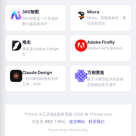
360智图
Miora
Miora，智能体画布，通
360智图是一个专业的
过自然语言
图片版权查询平
堆友
Adobe Firefly
Adobe Firefly是Adob
堆友是Alibaba Design
打
Claude Design
万相营造
一款AI驱动的视觉创作
基于大模型技术的多模
工具，Anth
态智能创意生成平
111Hub Ai工具箱&龙虾导航 2026 © 111Hub.com
共收录
462
个网站 ·
提交网站
·
联系我们
Powered by WorkBuddy