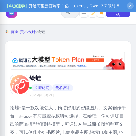
【AI加速季】
开通阿里云百炼享 1 亿+ tokens，Qwen3.7 限时 5 折起，秒悟新注送 1 万积分，加入 OPC 赢百万助力金，QoderWork CN 首月 0 元
✕
+ 提交网
☰
站
首页
美术设计
绘蛙
›
›
绘蛙
立即访问
美术设计
2026年03月20日
绘蛙-是一款功能强大，简洁好用的智能图片、文案创作平
台，并且拥有海量虚拟模特可选择。在绘蛙，你可训练自
己的商品模型和模特模型，可通过AI生成商拍图和种草文
案，可以创作小红书图片,电商商品主图,跨境电商主图,小