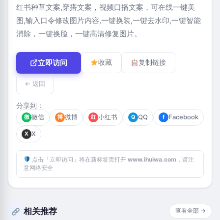
红书种草文案,穿搭文案，视频口播文案，可在线一键美
图,输入口令修改图片内容,一键换装,一键去水印,一键智能
消除，一键换脸，一键高清修复图片。
立即访问
收藏
复制链接
← 返回
分享到：
微信
微博
小红书
QQ
Facebook
微
博
红
Q
f
X
X
点击「立即访问」将在新标签页打开
www.ihuiwa.com
，请注
意网络安全
相关推荐
查看全部 →