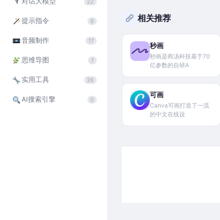
🎙
对话大模型
22
相关推荐
提示指令
9
音频制作
17
秒画
秒画是商汤科技基于70
思维导图
7
亿参数的自研A
实用工具
26
可画
AI搜索引擎
0
Canva可画打造了一流
的中文在线设