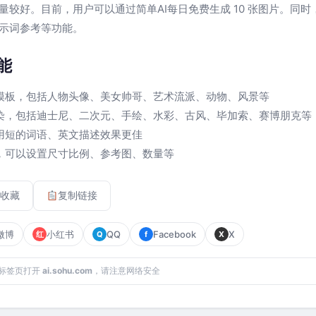
量较好。目前，用户可以通过简单AI每日免费生成 10 张图片。同
示词参考等功能。
能
模板，包括人物头像、美女帅哥、艺术流派、动物、风景等
染，包括迪士尼、二次元、手绘、水彩、古风、毕加索、赛博朋克等
用短的词语、英文描述效果更佳
，可以设置尺寸比例、参考图、数量等
收藏
复制链接
微博
小红书
QQ
Facebook
X
红
Q
f
X
标签页打开
ai.sohu.com
，请注意网络安全