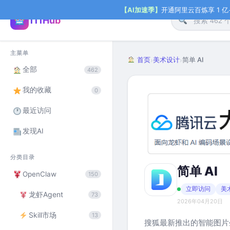
【AI加速季】
开通阿里云百炼享 1 亿+ 
111Hub
主菜单
首页
美术设计
简单 AI
›
›
全部
462
我的收藏
0
最近访问
发现AI
分类目录
简单 AI
OpenClaw
150
立即访问
美
龙虾Agent
73
2026年04月20日
Skill市场
13
搜狐最新推出的智能图片