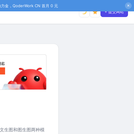
金，QoderWork CN 首月 0 元
✕
+ 提交网站
供文生图和图生图两种模