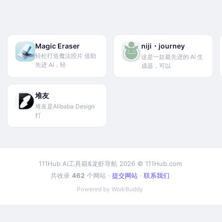
Magic Eraser
niji・journey
轻松打造魔法照片 借助
这是一款最先进的 AI 生
先进 AI，轻
成器，可以
堆友
堆友是Alibaba Design
打
111Hub Ai工具箱&龙虾导航 2026 © 111Hub.com
共收录
462
个网站 ·
提交网站
·
联系我们
Powered by WorkBuddy