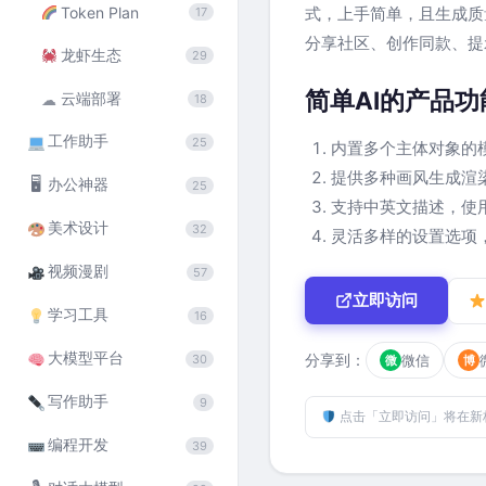
Token Plan
式，上手简单，且生成质
17
分享社区、创作同款、提
龙虾生态
29
简单AI的产品功
云端部署
☁
18
工作助手
25
内置多个主体对象的
提供多种画风生成渲
🖥
办公神器
25
支持中英文描述，使
美术设计
32
灵活多样的设置选项
视频漫剧
57
立即访问
学习工具
16
大模型平台
分享到：
微信
30
微
博
写作助手
9
点击「立即访问」将在新
编程开发
39